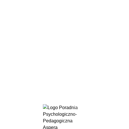
treningi wychowawcze
praca z trudna młodzieżą
wspomaganie dzieci i młodzieży w ich rozwoju
intelektualnym, emocjonalnym i społecznym
wspieramy rodziców w procesie wychowawczym
realizujemy diagnozy i wydajemy opinie
Opinie wydawane przez niepubliczne poradnie
psychologiczno-pedagogiczne, założone zgodnie z art.
168 ustawy Prawo oświatowe oraz zatrudniające
pracowników posiadających kwalifikacje określone dla
pracowników publicznych poradni, mają taką samą moc
prawną jak opinie wydawane przez poradnie publiczne.
Centrum Medyczne Gdańska 1
Centrum Medyczne powstało w 2018 roku przy udziale